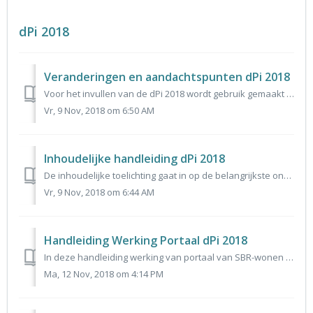
dPi 2018
Veranderingen en aandachtspunten dPi 2018
Voor het invullen van de dPi 2018 wordt gebruik gemaakt van een nieuw portaal. In dit document wordt beknopt ingegaan op de belangrijkste veranderingen ten ...
Vr, 9 Nov, 2018 om 6:50 AM
Inhoudelijke handleiding dPi 2018
De inhoudelijke toelichting gaat in op de belangrijkste onderdelen van de dPi 2018 en de wijzigingen in de gegevensuitvraag ten opzichte van voorgaand jaar.
Vr, 9 Nov, 2018 om 6:44 AM
Handleiding Werking Portaal dPi 2018
In deze handleiding werking van portaal van SBR-wonen voor dPi 2018 leggen we stapsgewijs uit hoe het portaal werkt. Het gaat om de volgende stappen: - alg...
Ma, 12 Nov, 2018 om 4:14 PM