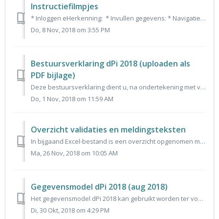
Instructiefilmpjes
* Inloggen eHerkenning: * Invullen gegevens: * Navigatie in het portaal: * Errors en warnings: * Overzichtspagina, bij...
Do, 8 Nov, 2018 om 3:55 PM
Bestuursverklaring dPi 2018 (uploaden als
PDF bijlage)
Deze bestuursverklaring dient u, na ondertekening met vermelding van naam conform statutaire bevoegdheid, als pdf bijlage bij verzending van het bestand bij...
Do, 1 Nov, 2018 om 11:59 AM
Overzicht validaties en meldingsteksten
In bijgaand Excel-bestand is een overzicht opgenomen met alle validaties en meldingsteksten die in het portaal kunnen voorkomen. Daarbij is er extra uitleg ...
Ma, 26 Nov, 2018 om 10:05 AM
Gegevensmodel dPi 2018 (aug 2018)
Het gegevensmodel dPi 2018 kan gebruikt worden ter voorbereiding voor het invullen in het portaal.
Di, 30 Okt, 2018 om 4:29 PM