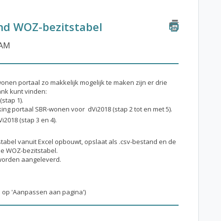
nd WOZ-bezitstabel
 AM
nen portaal zo makkelijk mogelijk te maken zijn er drie
ank kunt vinden:
stap 1).
ing portaal SBR-wonen voor dVi2018 (stap 2 tot en met 5).
i2018 (stap 3 en 4).
tabel vanuit Excel opbouwt, opslaat als .csv-bestand en de
de WOZ-bezitstabel.
 worden aangeleverd.
en op 'Aanpassen aan pagina')